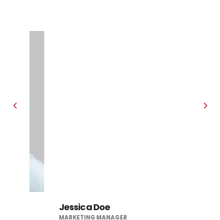
Jessica Doe
Ric
MARKETING MANAGER
WEB