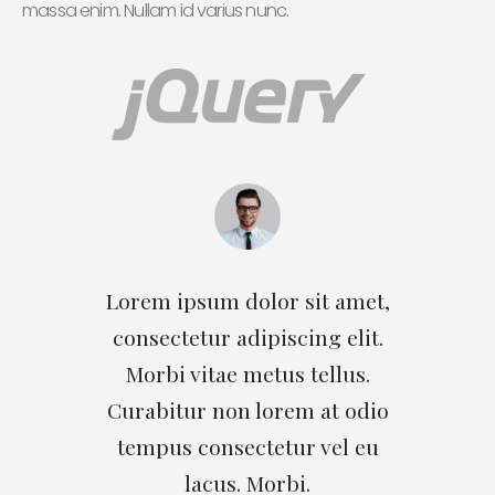
massa enim. Nullam id varius nunc.
Lorem ipsum dolor sit amet,
Lo
consectetur adipiscing elit.
co
Morbi vitae metus tellus.
Curabitur non lorem at odio
Cu
tempus consectetur vel eu
t
lacus. Morbi.