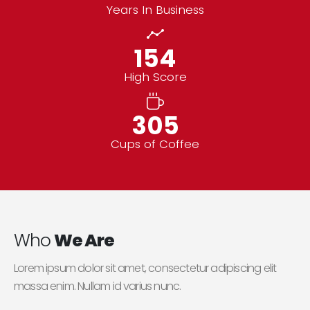
Years In Business
178
High Score
352
Cups of Coffee
Who
We Are
Lorem ipsum dolor sit amet, consectetur adipiscing elit
massa enim. Nullam id varius nunc.