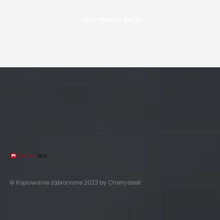
John Smoth
Porto
© Kopiowanie zabronione 2023 by Cherrydesk