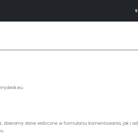
S
errydesk.eu.
, zbieramy dane widoczne w formularzu komentowania, jak i adr
u.