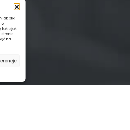
jak pliki
i o
takie jak
stronie.
nąć na
erencje