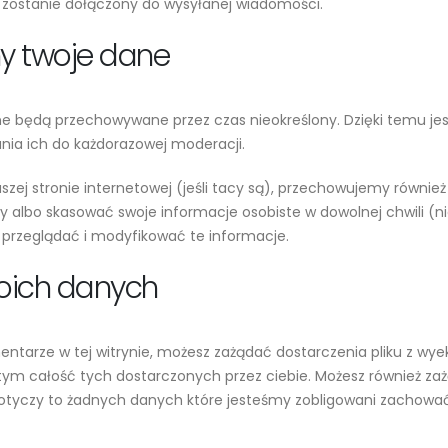
IP zostanie dołączony do wysyłanej wiadomości.
y twoje dane
ane będą przechowywane przez czas nieokreślony. Dzięki temu j
nia ich do każdorazowej moderacji.
aszej stronie internetowej (jeśli tacy są), przechowujemy równi
 albo skasować swoje informacje osobiste w dowolnej chwili (ni
 przeglądać i modyfikować te informacje.
oich danych
mentarze w tej witrynie, możesz zażądać dostarczenia pliku z
ym całość tych dostarczonych przez ciebie. Możesz również zaż
dotyczy to żadnych danych które jesteśmy zobligowani zachowa