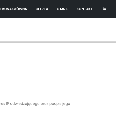
TRONA GŁÓWNA
OFERTA
O MNIE
KONTAKT
es IP odwiedzającego oraz podpis jego