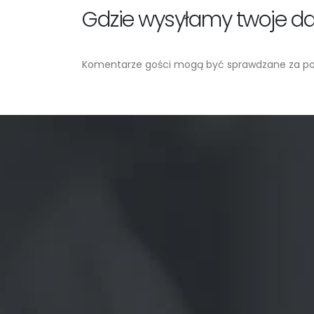
Gdzie wysyłamy twoje d
Komentarze gości mogą być sprawdzane za p