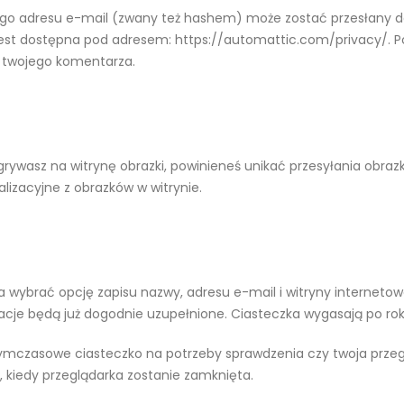
o adresu e-mail (zwany też hashem) może zostać przesłany do 
 jest dostępna pod adresem: https://automattic.com/privacy/. 
e twojego komentarza.
grywasz na witrynę obrazki, powinieneś unikać przesyłania obrazk
lizacyjne z obrazków w witrynie.
a wybrać opcję zapisu nazwy, adresu e-mail i witryny internetow
cje będą już dogodnie uzupełnione. Ciasteczka wygasają po rok
tymczasowe ciasteczko na potrzeby sprawdzenia czy twoja przeg
, kiedy przeglądarka zostanie zamknięta.