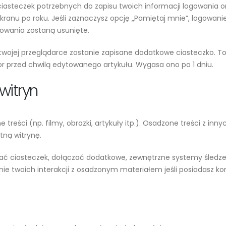
iasteczek potrzebnych do zapisu twoich informacji logowania o
kranu po roku. Jeśli zaznaczysz opcję „Pamiętaj mnie”, logowani
gowania zostaną usunięte.
 w twojej przeglądarce zostanie zapisane dodatkowe ciasteczko. 
or przed chwilą edytowanego artykułu. Wygasa ono po 1 dniu.
witryn
treści (np. filmy, obrazki, artykuły itp.). Osadzone treści z inn
tną witrynę.
ać ciasteczek, dołączać dodatkowe, zewnętrzne systemy śledzen
e twoich interakcji z osadzonym materiałem jeśli posiadasz kont
i