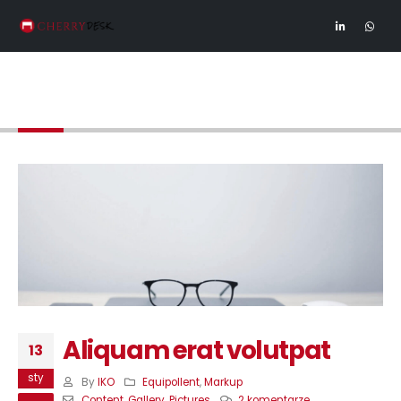
Blog
Aliquam erat volutpat
13
sty
By
IKO
Equipollent
,
Markup
Content
,
Gallery
,
Pictures
2 komentarze