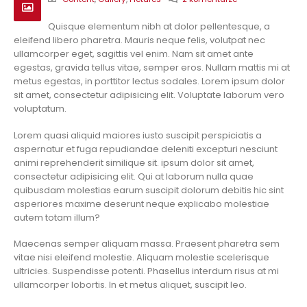
Quisque elementum nibh at dolor pellentesque, a
eleifend libero pharetra. Mauris neque felis, volutpat nec
ullamcorper eget, sagittis vel enim. Nam sit amet ante
egestas, gravida tellus vitae, semper eros. Nullam mattis mi at
metus egestas, in porttitor lectus sodales. Lorem ipsum dolor
sit amet, consectetur adipisicing elit. Voluptate laborum vero
voluptatum.
Lorem quasi aliquid maiores iusto suscipit perspiciatis a
aspernatur et fuga repudiandae deleniti excepturi nesciunt
animi reprehenderit similique sit. ipsum dolor sit amet,
consectetur adipisicing elit. Qui at laborum nulla quae
quibusdam molestias earum suscipit dolorum debitis hic sint
asperiores maxime deserunt neque explicabo molestiae
autem totam illum?
Maecenas semper aliquam massa. Praesent pharetra sem
vitae nisi eleifend molestie. Aliquam molestie scelerisque
ultricies. Suspendisse potenti. Phasellus interdum risus at mi
ullamcorper lobortis. In et metus aliquet, suscipit leo.