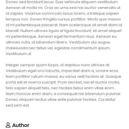
Donec sed tincidunt lacus. Duis vehicula aliquam vestibulum.
Aenean at mollis mi. Cras ac urna sed nisi auctor venenatis ut
id sapien. Vivamus commodo lacus lorem, a tristique sapien
tempus non. Donec fringilla cursus porttitor. Morbi quis massa
id mi pellentesque placerat. Nam scelerisque sit amet diam id
blandit. Nullam ultrices ligula at ligula tincidunt, sit amet aliquet
mi pellentesque. Aenean eget fermentum risus. Aenean eu
ultricies nulla, id bibendum libero. Vestibulum dui augue,
malesuada nec tellus vel, egestas condimentum ipsum.
Vestibulum ut.
Integer semper quam turpis, id dapibus nunc ultrices at.
Vestibulum eget orci lobortis, imperdiet diam a, ornare eros.
Nam porttitor rutrum massa, eu varius velit facilisis at. Quisque
porta elit et viverra suscipit. Proin laoreet, nisl et auctor mollis,
felis sapien aliquet felis, nec facilisis tellus enim vitae enim.
Nam rhoncus enim diam, a consequat nisi bibendum pulvinar.
Donec aliquam lectus vitae ante pulvinar facilisis. Curabitur
sed sem est.
Author