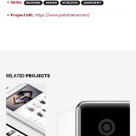
Skills:
BACKEND
DESIGN
HTML/CSS
JAVASCRIPT
Project URL:
https://www.portotheme.com/
RELATED
PROJECTS