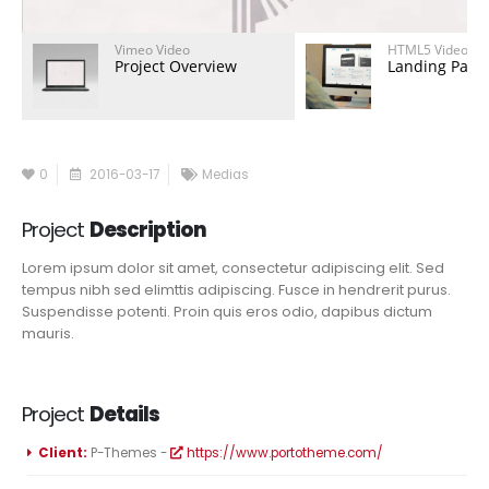
Vimeo Video
HTML5 Video
Project Overview
Landing Page
0
2016-03-17
Medias
Project
Description
Lorem ipsum dolor sit amet, consectetur adipiscing elit. Sed
tempus nibh sed elimttis adipiscing. Fusce in hendrerit purus.
Suspendisse potenti. Proin quis eros odio, dapibus dictum
mauris.
Project
Details
Client:
P-Themes -
https://www.portotheme.com/